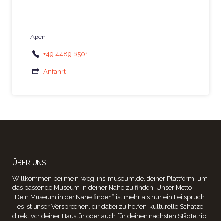
Apen
+49 4489 6501
Anfahrt
ÜBER UNS
Willkommen bei mein-weg-ins-museum.de, deiner Plattform, um
das passende Museum in deiner Nähe zu finden. Unser Motto
„Dein Museum in der Nähe finden“ ist mehr als nur ein Leitspruch
– es ist unser Versprechen, dir dabei zu helfen, kulturelle Schätze
direkt vor deiner Haustür oder auch für deinen nächsten Städtetrip