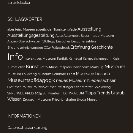
zu entdecken.
SCHLAGWÖRTER
Ausstellung
aber fein: Museen abseits der Touristenpfade
Ausstellungsgestaltung
Auto
Automobil
Bauernhaus-Museum
Allgäu-Oberschwaben Wolfegg
Besucher
Besucherzahlen
Eröffnung
Geschichte
Bildungseinrichtungen
CO2-Fußabdruck
Info
interaktives Museum
Karibik
Karneval
Karnevalsmuseum
Klein
Kunst
Museum
Klimaticket
Lotto-Museumspreis
Mannheim
Marburg
Museumsbesuch
Museum Folkwang
Museum Reinhard Ernst
Museumspädagogik
neues Museum
Niedersachsen
Oldtimer
Polizei
Polizeioldtimer
Preisträger
Seenotretter
Spiekeroog
Tipps
Trends
Urlaub
SPRENGEL PREIS 2025
St. Maarten
TECHNOSEUM
Wissen
Zeppelin Museum Friedrichshafen
Škoda Museum
INFORMATIONEN
Datenschutzerklärung