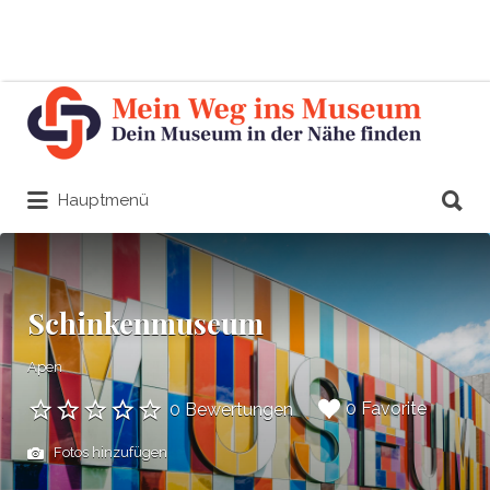
Suchen
nach:
Suchen
Hauptmenü
nach:
Schinkenmuseum
Apen
0 Favorite
0 Bewertungen
Fotos hinzufügen