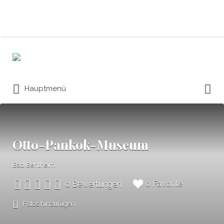
Suchen
nach:
Suchen
Hauptmenü
nach:
Otto-Pankok-Museum
Bad Bentheim
0 Favorite
0 Bewertungen
Fotos hinzufügen