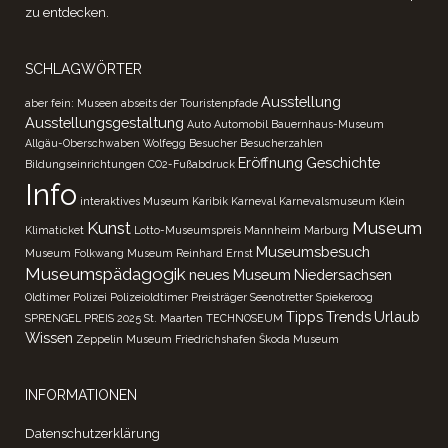
zu entdecken.
SCHLAGWÖRTER
Ausstellung
aber fein: Museen abseits der Touristenpfade
Ausstellungsgestaltung
Auto
Automobil
Bauernhaus-Museum
Allgäu-Oberschwaben Wolfegg
Besucher
Besucherzahlen
Eröffnung
Geschichte
Bildungseinrichtungen
CO2-Fußabdruck
Info
interaktives Museum
Karibik
Karneval
Karnevalsmuseum
Klein
Kunst
Museum
Klimaticket
Lotto-Museumspreis
Mannheim
Marburg
Museumsbesuch
Museum Folkwang
Museum Reinhard Ernst
Museumspädagogik
neues Museum
Niedersachsen
Oldtimer
Polizei
Polizeioldtimer
Preisträger
Seenotretter
Spiekeroog
Tipps
Trends
Urlaub
SPRENGEL PREIS 2025
St. Maarten
TECHNOSEUM
Wissen
Zeppelin Museum Friedrichshafen
Škoda Museum
INFORMATIONEN
Datenschutzerklärung