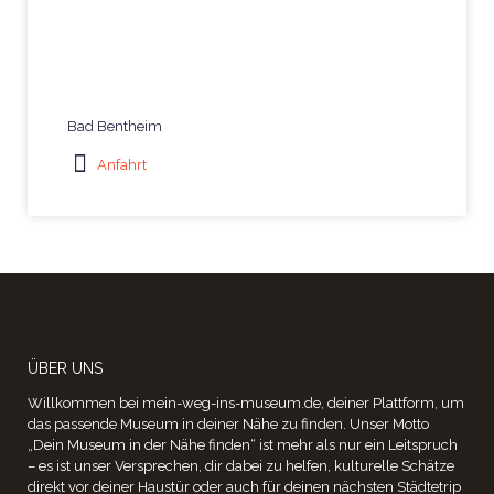
Bad Bentheim
Anfahrt
ÜBER UNS
Willkommen bei mein-weg-ins-museum.de, deiner Plattform, um
das passende Museum in deiner Nähe zu finden. Unser Motto
„Dein Museum in der Nähe finden“ ist mehr als nur ein Leitspruch
– es ist unser Versprechen, dir dabei zu helfen, kulturelle Schätze
direkt vor deiner Haustür oder auch für deinen nächsten Städtetrip