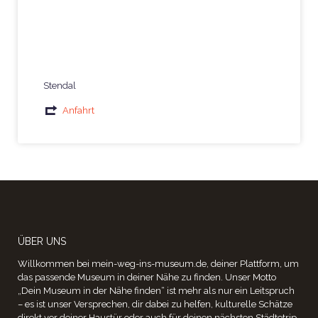
Stendal
Anfahrt
ÜBER UNS
Willkommen bei mein-weg-ins-museum.de, deiner Plattform, um
das passende Museum in deiner Nähe zu finden. Unser Motto
„Dein Museum in der Nähe finden“ ist mehr als nur ein Leitspruch
– es ist unser Versprechen, dir dabei zu helfen, kulturelle Schätze
direkt vor deiner Haustür oder auch für deinen nächsten Städtetrip