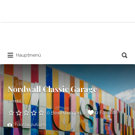
Suchen
nach:
Suchen
Hauptmenü
nach:
Nordwall Classic Garage
Stendal
0 Favorite
0 Bewertungen
Fotos hinzufügen