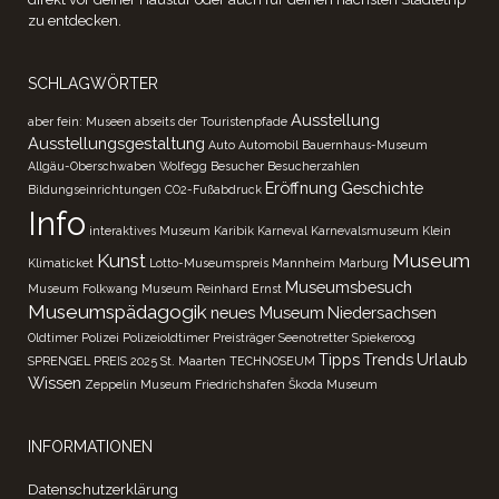
zu entdecken.
SCHLAGWÖRTER
Ausstellung
aber fein: Museen abseits der Touristenpfade
Ausstellungsgestaltung
Auto
Automobil
Bauernhaus-Museum
Allgäu-Oberschwaben Wolfegg
Besucher
Besucherzahlen
Eröffnung
Geschichte
Bildungseinrichtungen
CO2-Fußabdruck
Info
interaktives Museum
Karibik
Karneval
Karnevalsmuseum
Klein
Kunst
Museum
Klimaticket
Lotto-Museumspreis
Mannheim
Marburg
Museumsbesuch
Museum Folkwang
Museum Reinhard Ernst
Museumspädagogik
neues Museum
Niedersachsen
Oldtimer
Polizei
Polizeioldtimer
Preisträger
Seenotretter
Spiekeroog
Tipps
Trends
Urlaub
SPRENGEL PREIS 2025
St. Maarten
TECHNOSEUM
Wissen
Zeppelin Museum Friedrichshafen
Škoda Museum
INFORMATIONEN
Datenschutzerklärung