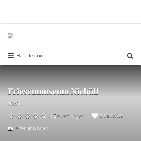
Suchen
nach:
Suchen
Hauptmenü
nach:
Friesenmuseum Niebüll
Niebüll
0 Favorite
0 Bewertungen
Fotos hinzufügen