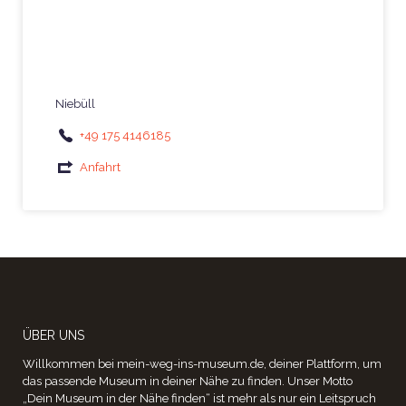
Niebüll
+49 175 4146185
Anfahrt
ÜBER UNS
Willkommen bei mein-weg-ins-museum.de, deiner Plattform, um
das passende Museum in deiner Nähe zu finden. Unser Motto
„Dein Museum in der Nähe finden“ ist mehr als nur ein Leitspruch