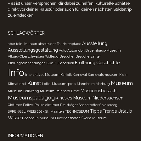
– es ist unser Versprechen, dir dabei zu helfen, kulturelle Schätze
direkt vor deiner Haustür oder auch für deinen nächsten Städtetrip
zu entdecken.
SCHLAGWÖRTER
Ausstellung
aber fein: Museen abseits der Touristenpfade
Ausstellungsgestaltung
Auto
Automobil
Bauernhaus-Museum
Allgäu-Oberschwaben Wolfegg
Besucher
Besucherzahlen
Eröffnung
Geschichte
Bildungseinrichtungen
CO2-Fußabdruck
Info
interaktives Museum
Karibik
Karneval
Karnevalsmuseum
Klein
Kunst
Museum
Klimaticket
Lotto-Museumspreis
Mannheim
Marburg
Museumsbesuch
Museum Folkwang
Museum Reinhard Ernst
Museumspädagogik
neues Museum
Niedersachsen
Oldtimer
Polizei
Polizeioldtimer
Preisträger
Seenotretter
Spiekeroog
Tipps
Trends
Urlaub
SPRENGEL PREIS 2025
St. Maarten
TECHNOSEUM
Wissen
Zeppelin Museum Friedrichshafen
Škoda Museum
INFORMATIONEN