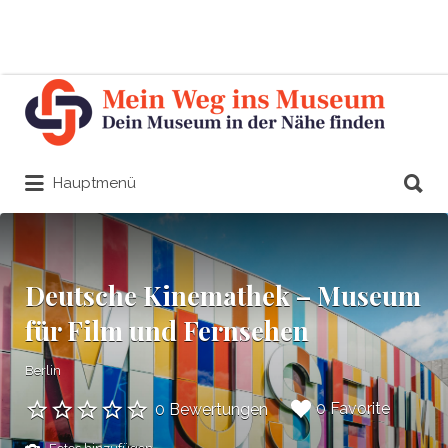
Suchen
nach:
Suchen
Hauptmenü
nach:
Deutsche Kinemathek – Museum
für Film und Fernsehen
Berlin
0 Favorite
0 Bewertungen