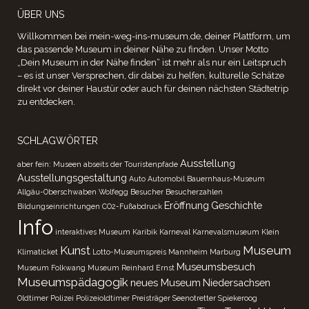
ÜBER UNS
Willkommen bei mein-weg-ins-museum.de, deiner Plattform, um
das passende Museum in deiner Nähe zu finden. Unser Motto
„Dein Museum in der Nähe finden“ ist mehr als nur ein Leitspruch
– es ist unser Versprechen, dir dabei zu helfen, kulturelle Schätze
direkt vor deiner Haustür oder auch für deinen nächsten Städtetrip
zu entdecken.
SCHLAGWÖRTER
Ausstellung
aber fein: Museen abseits der Touristenpfade
Ausstellungsgestaltung
Auto
Automobil
Bauernhaus-Museum
Allgäu-Oberschwaben Wolfegg
Besucher
Besucherzahlen
Eröffnung
Geschichte
Bildungseinrichtungen
CO2-Fußabdruck
Info
interaktives Museum
Karibik
Karneval
Karnevalsmuseum
Klein
Kunst
Museum
Klimaticket
Lotto-Museumspreis
Mannheim
Marburg
Museumsbesuch
Museum Folkwang
Museum Reinhard Ernst
Museumspädagogik
neues Museum
Niedersachsen
Oldtimer
Polizei
Polizeioldtimer
Preisträger
Seenotretter
Spiekeroog